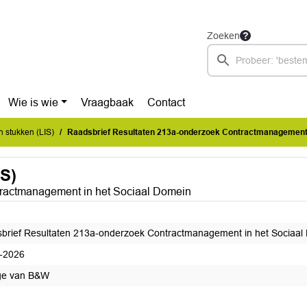
Zoeken
Wie is wie
Vraagbaak
Contact
n stukken (LIS)
Raadsbrief Resultaten 213a-onderzoek Contractmanagement in het Sociaal Do
IS)
ractmanagement in het Sociaal Domein
brief Resultaten 213a-onderzoek Contractmanagement in het Sociaal
-2026
ge van B&W