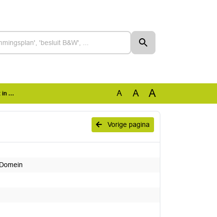
A
A
A
mein
Vorige pagina
 Domein