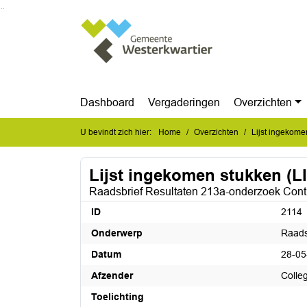
Ga naar de inhoud van deze pagina
Ga naar het zoeken
Ga naar het menu
Dashboard
Vergaderingen
Overzichten
U bevindt zich hier:
Home
Overzichten
Lijst ingekome
Lijst ingekomen stukken (L
Raadsbrief Resultaten 213a-onderzoek Cont
ID
2114
Onderwerp
Raads
Datum
28-05
Afzender
Colle
Toelichting