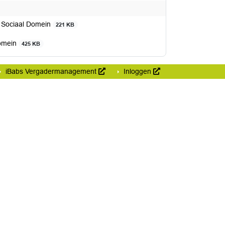
 Sociaal Domein
221 KB
Domein
425 KB
iBabs Vergadermanagement
Inloggen