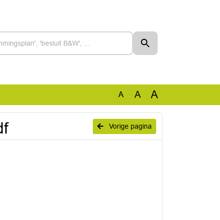
A
A
A
df
Vorige pagina