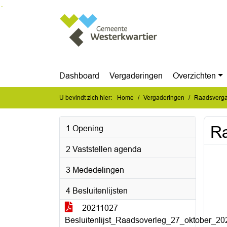
Ga naar de inhoud van deze pagina
Ga naar het zoeken
Ga naar het menu
Dashboard
Vergaderingen
Overzichten
U bevindt zich hier:
Home
Vergaderingen
Raadsverga
Ra
1 Opening
2 Vaststellen agenda
3 Mededelingen
4 Besluitenlijsten
20211027
Besluitenlijst_Raadsoverleg_27_oktober_20