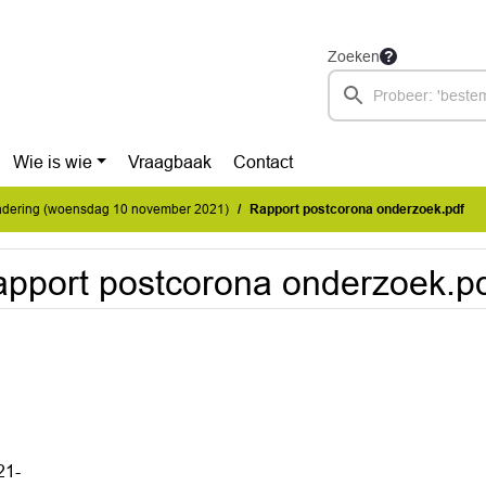
Zoeken
Wie is wie
Vraagbaak
Contact
dering (woensdag 10 november 2021)
Rapport postcorona onderzoek.pdf
pport postcorona onderzoek.p
21-