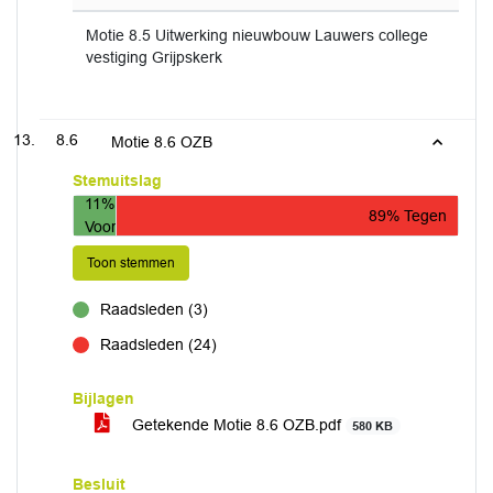
Motie 8.5 Uitwerking nieuwbouw Lauwers college
vestiging Grijpskerk
8.6
Motie 8.6 OZB
Stemuitslag
11%
89% Tegen
Voor
Toon stemmen
Raadsleden (3)
voor
Raadsleden (24)
tegen
Bijlagen
Getekende Motie 8.6 OZB.pdf
580 KB
Besluit