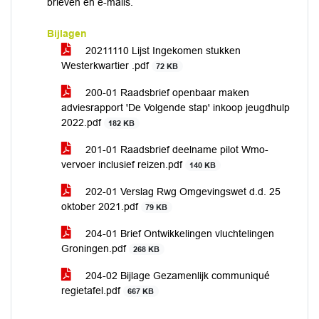
brieven en e-mails.
Bijlagen
20211110 Lijst Ingekomen stukken
Westerkwartier .pdf
72 KB
200-01 Raadsbrief openbaar maken
adviesrapport 'De Volgende stap' inkoop jeugdhulp
2022.pdf
182 KB
201-01 Raadsbrief deelname pilot Wmo-
vervoer inclusief reizen.pdf
140 KB
202-01 Verslag Rwg Omgevingswet d.d. 25
oktober 2021.pdf
79 KB
204-01 Brief Ontwikkelingen vluchtelingen
Groningen.pdf
268 KB
204-02 Bijlage Gezamenlijk communiqué
regietafel.pdf
667 KB