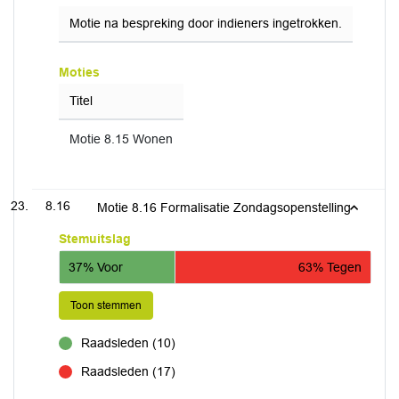
Motie na bespreking door indieners ingetrokken.
Moties
Titel
Motie 8.15 Wonen
8.16
Motie 8.16 Formalisatie Zondagsopenstelling
Stemuitslag
37% Voor
63% Tegen
Toon stemmen
Raadsleden (10)
voor
Raadsleden (17)
tegen