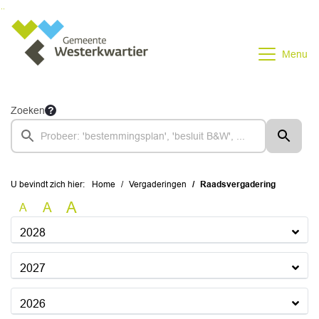
Ga naar de inhoud van deze pagina
Ga naar het zoeken
Ga naar het menu
Menu
Zoeken
U bevindt zich hier:
Home
Vergaderingen
Raadsvergadering
A
A
A
2028
2027
2026