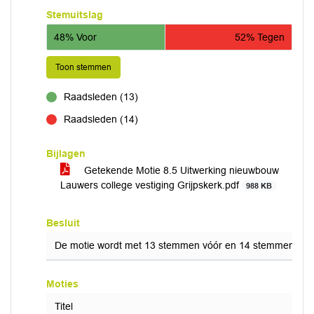
Stemuitslag
48% Voor
52% Tegen
Toon stemmen
Raadsleden (13)
voor
Raadsleden (14)
tegen
Bijlagen
Getekende Motie 8.5 Uitwerking nieuwbouw
Lauwers college vestiging Grijpskerk.pdf
988 KB
Besluit
De motie wordt met 13 stemmen vóór en 14 stemmen teg
Moties
Titel