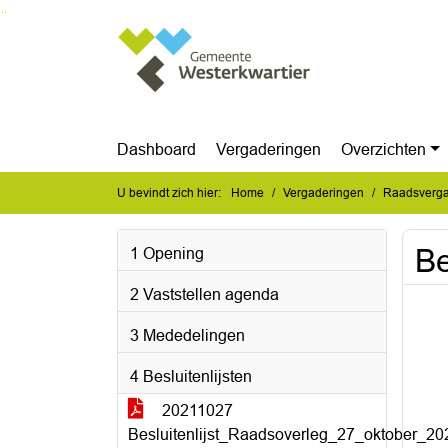
Ga naar de inhoud van deze pagina
Ga naar het zoeken
Ga naar het menu
Dashboard
Vergaderingen
Overzichten
U bevindt zich hier:
Home
Vergaderingen
Raadsverga
Be
1 Opening
2 Vaststellen agenda
3 Mededelingen
4 Besluitenlijsten
20211027
Besluitenlijst_Raadsoverleg_27_oktober_20