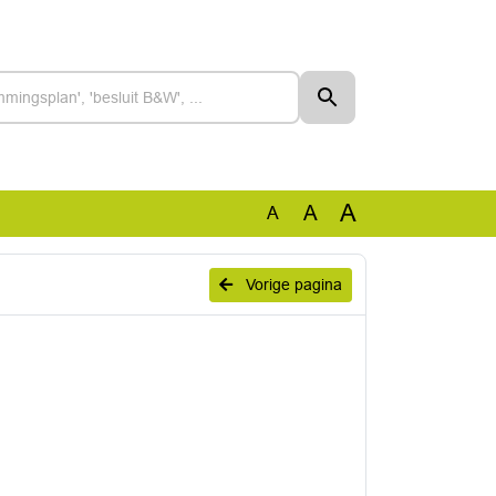
A
A
A
Vorige pagina