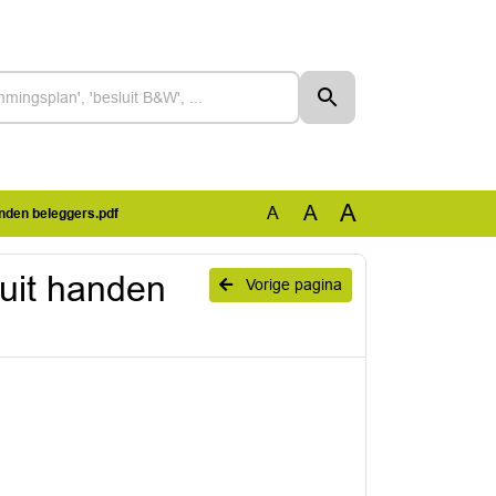
A
A
A
nden beleggers.pdf
uit handen
Vorige pagina