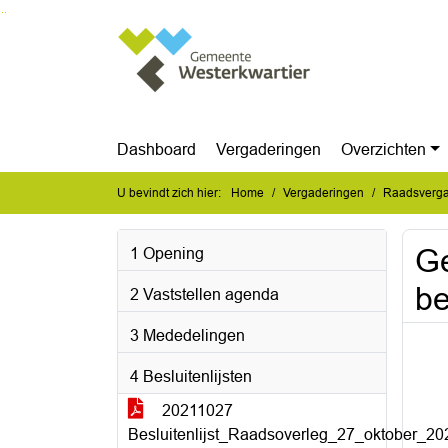
Ga naar de inhoud van deze pagina
Ga naar het zoeken
Ga naar het menu
Dashboard
Vergaderingen
Overzichten
U bevindt zich hier:
Home
Vergaderingen
Raadsverga
Ge
1 Opening
be
2 Vaststellen agenda
3 Mededelingen
4 Besluitenlijsten
20211027
Besluitenlijst_Raadsoverleg_27_oktober_20