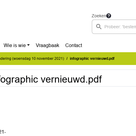
Zoeken
Wie is wie
Vraagbaak
Contact
dering (woensdag 10 november 2021)
infographic vernieuwd.pdf
fographic vernieuwd.pdf
21-