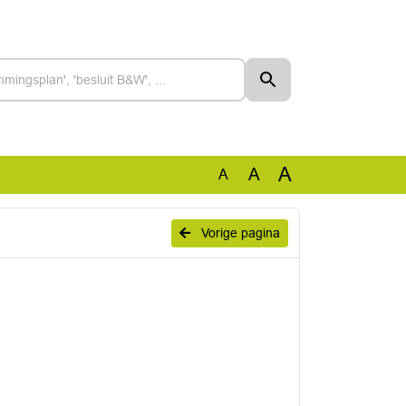
A
A
A
Vorige pagina