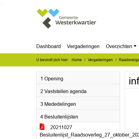
Ga naar de inhoud van deze pagina
Ga naar het zoeken
Ga naar het menu
Dashboard
Vergaderingen
Overzichten
U bevindt zich hier:
Home
Vergaderingen
Raadsverga
in
1 Opening
2 Vaststellen agenda
3 Mededelingen
4 Besluitenlijsten
20211027
Besluitenlijst_Raadsoverleg_27_oktober_20