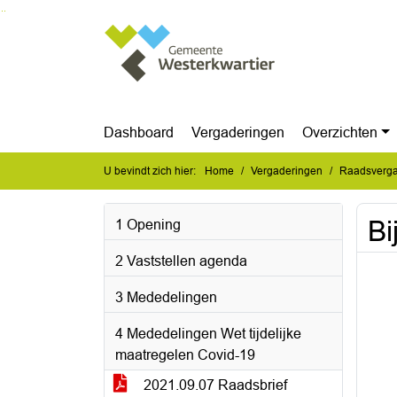
Ga naar de inhoud van deze pagina
Ga naar het zoeken
Ga naar het menu
Dashboard
Vergaderingen
Overzichten
U bevindt zich hier:
Home
Vergaderingen
Raadsverga
Bi
1 Opening
2 Vaststellen agenda
3 Mededelingen
4 Mededelingen Wet tijdelijke
maatregelen Covid-19
2021.09.07 Raadsbrief