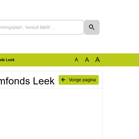
A
A
A
nds Leek
umfonds Leek
Vorige pagina