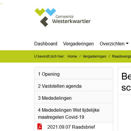
Ga naar de inhoud van deze pagina
Ga naar het zoeken
Ga naar het menu
Dashboard
Vergaderingen
Overzichten
U bevindt zich hier:
Home
Vergaderingen
Raadsverga
Be
1 Opening
sc
2 Vaststellen agenda
3 Mededelingen
4 Mededelingen Wet tijdelijke
maatregelen Covid-19
2021.09.07 Raadsbrief