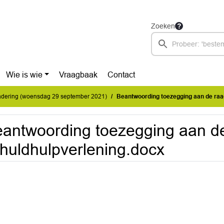
Zoeken
Wie is wie
Vraagbaak
Contact
dering (woensdag 29 september 2021)
Beantwoording toezegging aan de raad 
antwoording toezegging aan de
huldhulpverlening.docx