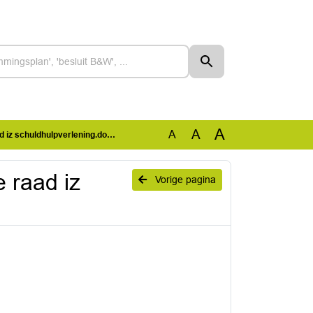
A
A
A
iz schuldhulpverlening.docx
 raad iz
Vorige pagina