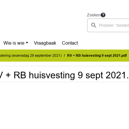
Zoeken
Wie is wie
Vraagbaak
Contact
dering (woensdag 29 september 2021)
RV + RB huisvesting 9 sept 2021.pdf
 + RB huisvesting 9 sept 2021.