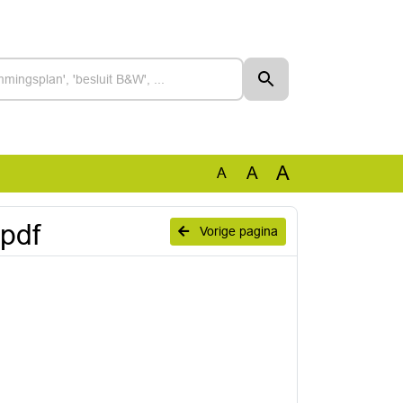
A
A
A
pdf
Vorige pagina