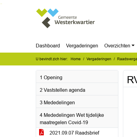
Ga naar de inhoud van deze pagina
Ga naar het zoeken
Ga naar het menu
Dashboard
Vergaderingen
Overzichten
U bevindt zich hier:
Home
Vergaderingen
Raadsverga
RV
1 Opening
2 Vaststellen agenda
3 Mededelingen
4 Mededelingen Wet tijdelijke
maatregelen Covid-19
2021.09.07 Raadsbrief