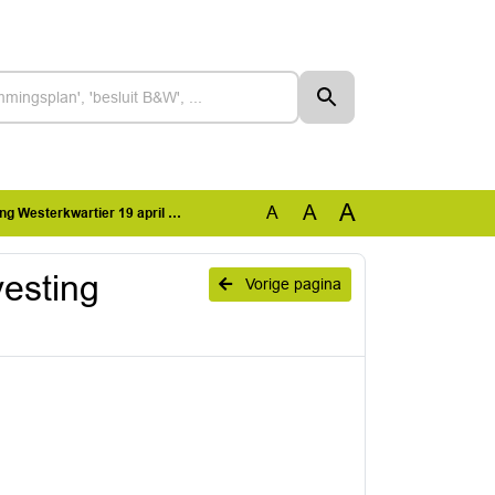
A
A
A
 Westerkwartier 19 april 2021
vesting
Vorige pagina