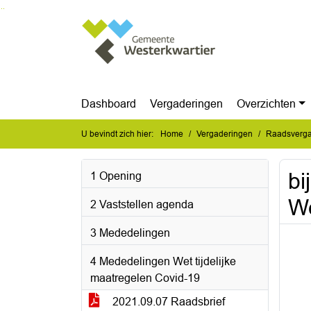
Ga naar de inhoud van deze pagina
Ga naar het zoeken
Ga naar het menu
Dashboard
Vergaderingen
Overzichten
U bevindt zich hier:
Home
Vergaderingen
Raadsverga
bi
1 Opening
We
2 Vaststellen agenda
3 Mededelingen
4 Mededelingen Wet tijdelijke
maatregelen Covid-19
2021.09.07 Raadsbrief