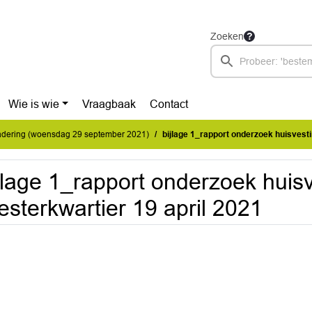
Zoeken
Wie is wie
Vraagbaak
Contact
dering (woensdag 29 september 2021)
bijlage 1_rapport onderzoek huisvesting
jlage 1_rapport onderzoek huis
sterkwartier 19 april 2021