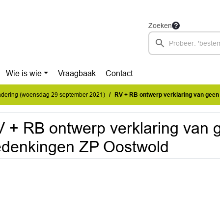
Zoeken
Wie is wie
Vraagbaak
Contact
dering (woensdag 29 september 2021)
RV + RB ontwerp verklaring van gee
 + RB ontwerp verklaring van 
denkingen ZP Oostwold