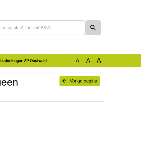
A
A
A
n bedenkingen ZP Oostwold
geen
Vorige pagina