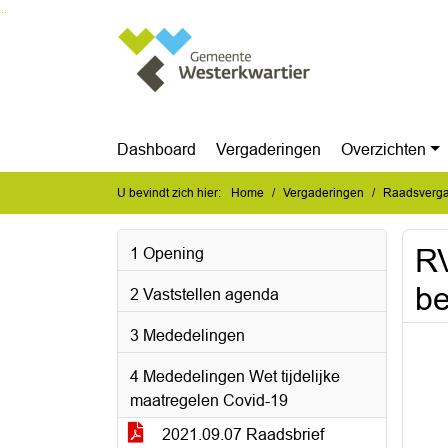
Ga naar de inhoud van deze pagina
Ga naar het zoeken
Ga naar het menu
Dashboard
Vergaderingen
Overzichten
U bevindt zich hier:
Home
Vergaderingen
Raadsverga
RV
1 Opening
be
2 Vaststellen agenda
3 Mededelingen
4 Mededelingen Wet tijdelijke
maatregelen Covid-19
2021.09.07 Raadsbrief