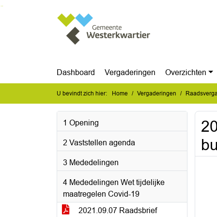
Ga naar de inhoud van deze pagina
Ga naar het zoeken
Ga naar het menu
Dashboard
Vergaderingen
Overzichten
U bevindt zich hier:
Home
Vergaderingen
Raadsverga
20
1 Opening
bu
2 Vaststellen agenda
3 Mededelingen
4 Mededelingen Wet tijdelijke
maatregelen Covid-19
2021.09.07 Raadsbrief