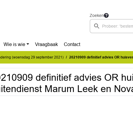
Zoeken
Wie is wie
Vraagbaak
Contact
dering (woensdag 29 september 2021)
20210909 definitief advies OR huisvesting bu
210909 definitief advies OR hu
itendienst Marum Leek en Nov