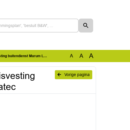
A
A
A
itendienst Marum Leek en Novatec
isvesting
Vorige pagina
atec