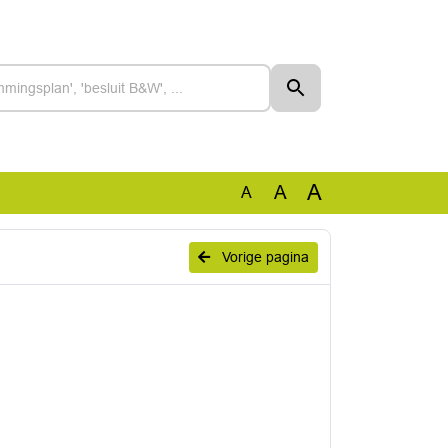
A
A
A
Vorige pagina