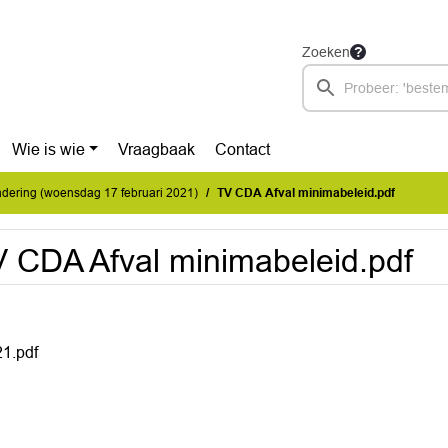
Zoeken
Wie is wie
Vraagbaak
Contact
dering (woensdag 17 februari 2021)
TV CDA Afval minimabeleid.pdf
 CDA Afval minimabeleid.pdf
1.pdf