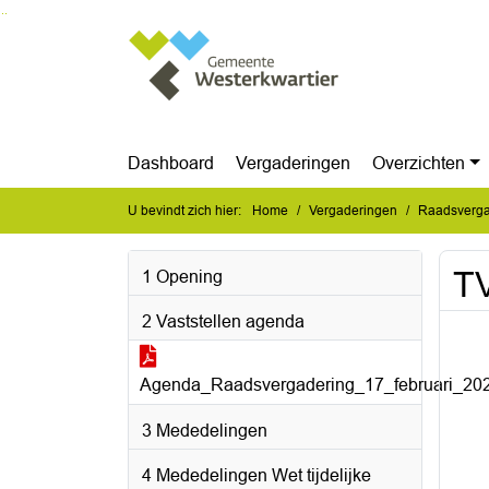
Ga naar de inhoud van deze pagina
Ga naar het zoeken
Ga naar het menu
Dashboard
Vergaderingen
Overzichten
U bevindt zich hier:
Home
Vergaderingen
Raadsverga
TV
1 Opening
2 Vaststellen agenda
Agenda_Raadsvergadering_17_februari_202
3 Mededelingen
4 Mededelingen Wet tijdelijke