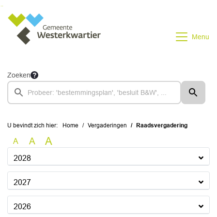
Ga naar de inhoud van deze pagina
Ga naar het zoeken
Ga naar het menu
Menu
Zoeken
U bevindt zich hier:
Home
Vergaderingen
Raadsvergadering
A
A
A
2028
2027
2026