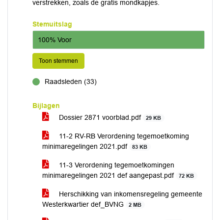
verstrekken, zoals de gratis mondkapjes.
Stemuitslag
100% Voor
Toon stemmen
Raadsleden (33)
voor
Bijlagen
Dossier 2871 voorblad.pdf
29 KB
11-2 RV-RB Verordening tegemoetkoming
minimaregelingen 2021.pdf
83 KB
11-3 Verordening tegemoetkomingen
minimaregelingen 2021 def aangepast.pdf
72 KB
Herschikking van inkomensregeling gemeente
Westerkwartier def_BVNG
2 MB