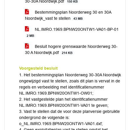
30-30A Noordwijk.pdf
150 KB
Bestemmingsplan Noorderweg 30 en 30A
Noordwijk_vast te stellen
43 MB
NL.IMRO.1969.BPNW20ONTW1-VA01-BP-01
2 MB
Besluit hogere grenswaarde Noorderweg 30-
30 A Noordwijk.pdf
214 KB
Voorgesteld besluit
1. Het bestemmingsplan Noorderweg 30-30A Noordwijk
ongewijzigd vast te stellen, zoals dit plan is vervat in de
regels en verbeelding met identificatienummer
NL.IMRO.1969.BPNW20ONTW1-OW01;
2. Het vastgestelde plan het identificatienummer
NL.IMRO.1969.BPNW20ONTW1-VA01 te geven;
3. Vast te stellen dat de voor deze planversie gebruikte
ondergrond de volgende is:
o_NL.IMRO.1969.BPNW20ONTW1-VA01.dxf;
4. Geen exploitatieplan vast te stellen omdat het