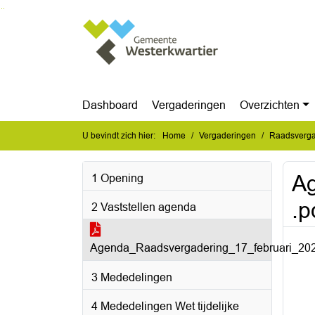
Ga naar de inhoud van deze pagina
Ga naar het zoeken
Ga naar het menu
Dashboard
Vergaderingen
Overzichten
U bevindt zich hier:
Home
Vergaderingen
Raadsverga
A
1 Opening
.p
2 Vaststellen agenda
Agenda_Raadsvergadering_17_februari_202
3 Mededelingen
4 Mededelingen Wet tijdelijke