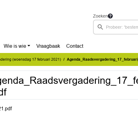
Zoeken
Wie is wie
Vraagbaak
Contact
dering (woensdag 17 februari 2021)
Agenda_Raadsvergadering_17_februari
genda_Raadsvergadering_17_f
df
1.pdf