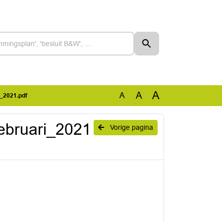
A
A
A
_2021.pdf
ebruari_2021
Vorige pagina