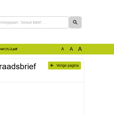
A
A
A
ef (1)-2.pdf
raadsbrief
Vorige pagina