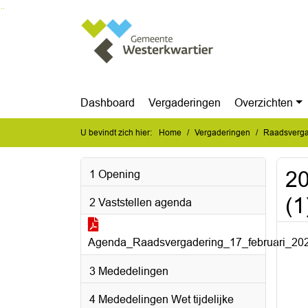
Ga naar de inhoud van deze pagina
Ga naar het zoeken
Ga naar het menu
Dashboard
Vergaderingen
Overzichten
U bevindt zich hier:
Home
Vergaderingen
Raadsverga
20
1 Opening
(1
2 Vaststellen agenda
Agenda_Raadsvergadering_17_februari_202
3 Mededelingen
4 Mededelingen Wet tijdelijke