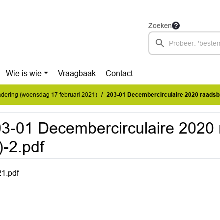
Zoeken
Wie is wie
Vraagbaak
Contact
dering (woensdag 17 februari 2021)
203-01 Decembercirculaire 2020 raadsbri
3-01 Decembercirculaire 2020 
)-2.pdf
1.pdf