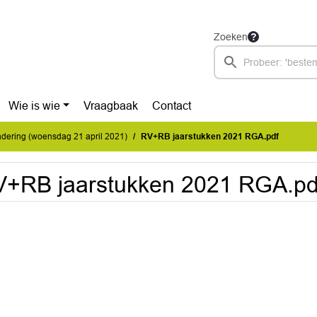
Zoeken
Wie is wie
Vraagbaak
Contact
dering (woensdag 21 april 2021)
RV+RB jaarstukken 2021 RGA.pdf
+RB jaarstukken 2021 RGA.pd