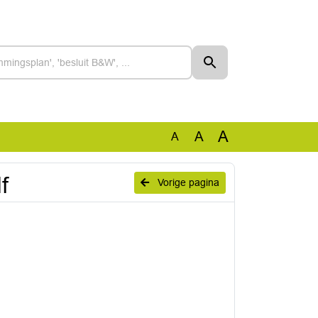
A
A
A
f
Vorige pagina