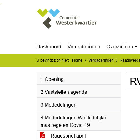
Ga naar de inhoud van deze pagina
Ga naar het zoeken
Ga naar het menu
Dashboard
Vergaderingen
Overzichten
U bevindt zich hier:
Home
Vergaderingen
Raadsverga
RV
1 Opening
2 Vaststellen agenda
3 Mededelingen
4 Mededelingen Wet tijdelijke
maatregelen Covid-19
Raadsbrief april