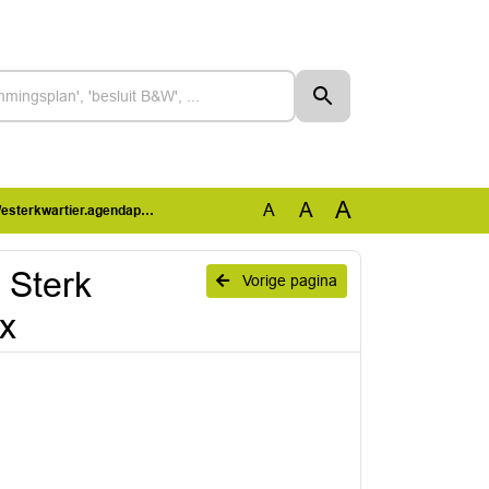
A
A
A
wartier.agendapunt 8.docx
 Sterk
Vorige pagina
x