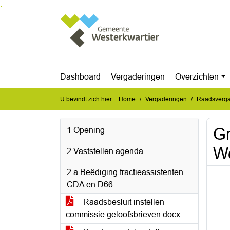
Ga naar de inhoud van deze pagina
Ga naar het zoeken
Ga naar het menu
Dashboard
Vergaderingen
Overzichten
U bevindt zich hier:
Home
Vergaderingen
Raadsverga
Gr
1 Opening
We
2 Vaststellen agenda
2.a Beëdiging fractieassistenten
CDA en D66
Raadsbesluit instellen
commissie geloofsbrieven.docx