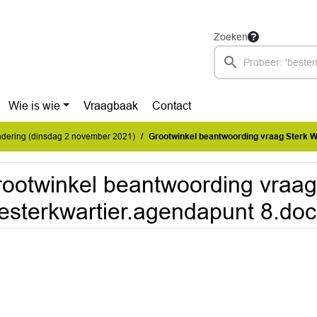
Zoeken
Wie is wie
Vraagbaak
Contact
dering (dinsdag 2 november 2021)
Grootwinkel beantwoording vraag Sterk Westerk
ootwinkel beantwoording vraag
sterkwartier.agendapunt 8.doc