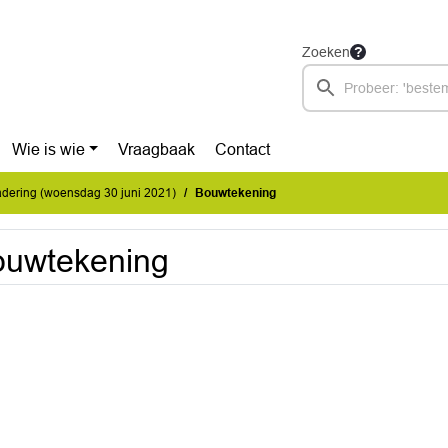
Zoeken
Wie is wie
Vraagbaak
Contact
dering (woensdag 30 juni 2021)
Bouwtekening
ouwtekening