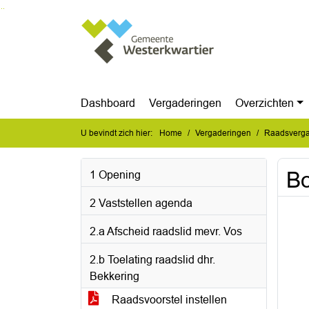
Ga naar de inhoud van deze pagina
Ga naar het zoeken
Ga naar het menu
Dashboard
Vergaderingen
Overzichten
U bevindt zich hier:
Home
Vergaderingen
Raadsverga
B
1 Opening
2 Vaststellen agenda
2.a Afscheid raadslid mevr. Vos
2.b Toelating raadslid dhr.
Bekkering
Raadsvoorstel instellen