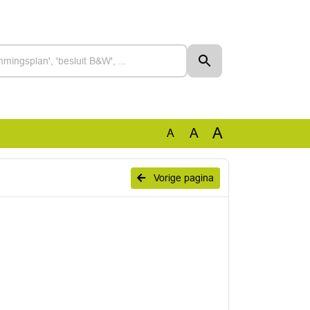
A
A
A
Vorige pagina