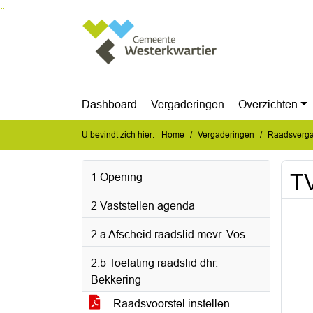
Ga naar de inhoud van deze pagina
Ga naar het zoeken
Ga naar het menu
Dashboard
Vergaderingen
Overzichten
U bevindt zich hier:
Home
Vergaderingen
Raadsverga
TV
1 Opening
2 Vaststellen agenda
2.a Afscheid raadslid mevr. Vos
2.b Toelating raadslid dhr.
Bekkering
Raadsvoorstel instellen