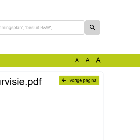
A
A
A
visie.pdf
Vorige pagina