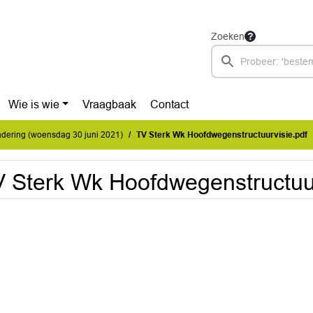
Zoeken
Wie is wie
Vraagbaak
Contact
dering (woensdag 30 juni 2021)
TV Sterk Wk Hoofdwegenstructuurvisie.pdf
 Sterk Wk Hoofdwegenstructuur