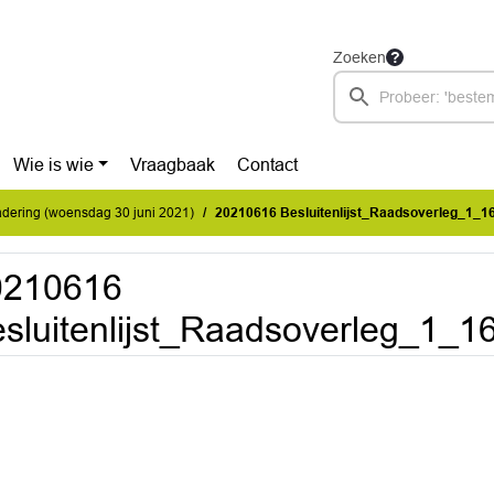
Zoeken
Wie is wie
Vraagbaak
Contact
dering (woensdag 30 juni 2021)
20210616 Besluitenlijst_Raadsoverleg_1_16
0210616
sluitenlijst_Raadsoverleg_1_1