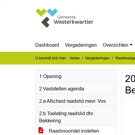
Ga naar de inhoud van deze pagina
Ga naar het zoeken
Ga naar het menu
Dashboard
Vergaderingen
Overzichten
U bevindt zich hier:
Home
Vergaderingen
Raadsverga
2
1 Opening
Be
2 Vaststellen agenda
2.a Afscheid raadslid mevr. Vos
2.b Toelating raadslid dhr.
Bekkering
Raadsvoorstel instellen