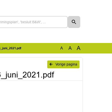
A
A
A
_juni_2021.pdf
Vorige pagina
6_juni_2021.pdf