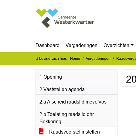
Ga naar de inhoud van deze pagina
Ga naar het zoeken
Ga naar het menu
Dashboard
Vergaderingen
Overzichten
U bevindt zich hier:
Home
Vergaderingen
Raadsverga
20
1 Opening
2 Vaststellen agenda
2.a Afscheid raadslid mevr. Vos
2.b Toelating raadslid dhr.
Bekkering
Raadsvoorstel instellen