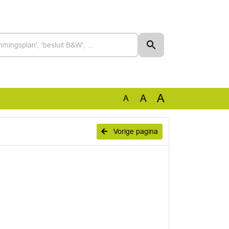
A
A
A
Vorige pagina