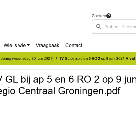
Zoeken
Wie is wie
Vraagbaak
Contact
dering (woensdag 30 juni 2021)
TV GL bij ap 5 en 6 RO 2 op 9 juni 2021 Afval Regi
 GL bij ap 5 en 6 RO 2 op 9 jun
gio Centraal Groningen.pdf