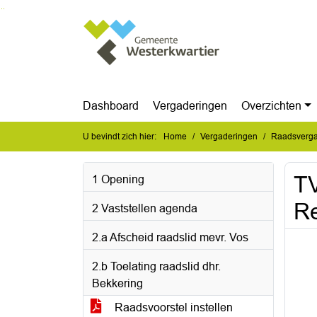
Ga naar de inhoud van deze pagina
Ga naar het zoeken
Ga naar het menu
Dashboard
Vergaderingen
Overzichten
U bevindt zich hier:
Home
Vergaderingen
Raadsverga
TV
1 Opening
Re
2 Vaststellen agenda
2.a Afscheid raadslid mevr. Vos
2.b Toelating raadslid dhr.
Bekkering
Raadsvoorstel instellen