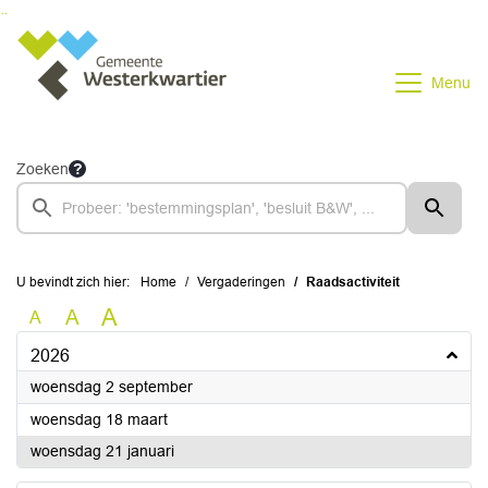
Ga naar de inhoud van deze pagina
Ga naar het zoeken
Ga naar het menu
Menu
Zoeken
U bevindt zich hier:
Home
Vergaderingen
Raadsactiviteit
A
A
A
2026
2026
woensdag 2 september
2026
woensdag 18 maart
2026
woensdag 21 januari