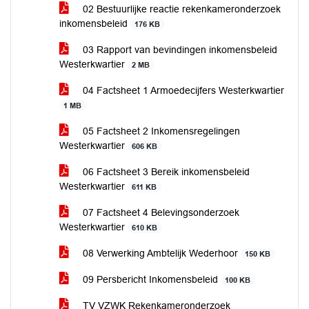
02 Bestuurlijke reactie rekenkameronderzoek
inkomensbeleid
176 KB
03 Rapport van bevindingen inkomensbeleid
Westerkwartier
2 MB
04 Factsheet 1 Armoedecijfers Westerkwartier
1 MB
05 Factsheet 2 Inkomensregelingen
Westerkwartier
606 KB
06 Factsheet 3 Bereik inkomensbeleid
Westerkwartier
611 KB
07 Factsheet 4 Belevingsonderzoek
Westerkwartier
610 KB
08 Verwerking Ambtelijk Wederhoor
150 KB
09 Persbericht Inkomensbeleid
100 KB
TV VZWK Rekenkameronderzoek