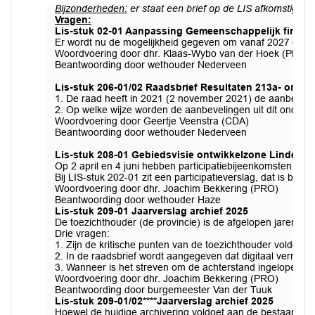
Bijzonderheden:
er staat een brief op de LIS afkomstig va
Vragen:
Lis-stuk 02-01 Aanpassing Gemeenschappelijk financie
Er wordt nu de mogelijkheid gegeven om vanaf 2027 een st
Woordvoering door dhr. Klaas-Wybo van der Hoek (PRO)
Beantwoording door wethouder Nederveen
Lis-stuk 206-01/02
Raadsbrief Resultaten 213a- onde
1. De raad heeft in 2021 (2 november 2021) de aanbevelin
2. Op welke wijze worden de aanbevelingen uit dit onderz
Woordvoering door Geertje Veenstra (CDA)
Beantwoording door wethouder Nederveen
Lis-stuk 208-01 Gebiedsvisie ontwikkelzone Lindenst
Op 2 april en 4 juni hebben participatiebijeenkomsten pl
Bij LIS-stuk 202-01 zit een participatieverslag, dat is bij d
Woordvoering door dhr. Joachim Bekkering (PRO)
Beantwoording door wethouder Haze
Lis-stuk 209-01 Jaarverslag archief 2025
De toezichthouder (de provincie) is de afgelopen jaren kr
Drie vragen:
1. Zijn de kritische punten van de toezichthouder voldoe
2. In de raadsbrief wordt aangegeven dat digitaal verniet
3. Wanneer is het streven om de achterstand ingelopen d
Woordvoering door dhr. Joachim Bekkering (PRO)
Beantwoording door burgemeester Van der Tuuk
Lis-stuk 209-01/02****Jaarverslag archief 2025
Hoewel de huidige archivering voldoet aan de bestaande we