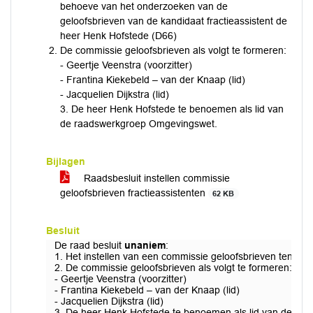
behoeve van het onderzoeken van de
geloofsbrieven van de kandidaat fractieassistent de
heer Henk Hofstede (D66)
De commissie geloofsbrieven als volgt te formeren:
- Geertje Veenstra (voorzitter)
- Frantina Kiekebeld – van der Knaap (lid)
- Jacquelien Dijkstra (lid)
3. De heer Henk Hofstede te benoemen als lid van
de raadswerkgroep Omgevingswet.
Bijlagen
Raadsbesluit instellen commissie
geloofsbrieven fractieassistenten
62 KB
Besluit
De raad besluit
unaniem
:
1. Het instellen van een commissie geloofsbrieven ten be
2. De commissie geloofsbrieven als volgt te formeren:
- Geertje Veenstra (voorzitter)
- Frantina Kiekebeld – van der Knaap (lid)
- Jacquelien Dijkstra (lid)
3. De heer Henk Hofstede te benoemen als lid van de r