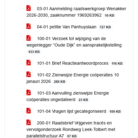
03-01 Aanmelding raadswerkgroep Wenakker
2026-2030, zaaknummer 1969263962
16 KB
04-01 petitie Van Panhuyslaan
727 KB
100-01 Verzoek tot wijziging van de
wegenlegger “Oude Dijk” en aansprakelijkstelling
433 KB
101-01 Brief Reactieantwoordproces
116 KB
101-02 Zienwsijze Energie coöperaties 10
janauri 2026
288 KB
101-03 Aanvulling zienswijze Energie
coöperaties ongedateerd
23 KB
101-04 Vragen lijst gecategoriseerd
109 KB
200-01 Raadsbrief Vrijgeven tracés en
vervolgonderzoek Rondweg Leek-Tolbert met
parallelstructuur A7
97 KB