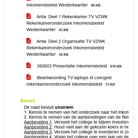
Inkomensbeleid Westerkwartier
90 KB
Antw. Deel 1 Rekenkamer TV VZWK
Rekenkameronderzoek Inkomensbeleid
Westerkwartier
43 KB
Antw. Deel 2 Organisatie TV VZWK
Rekenkameronderzoek Inkomensbeleid
Westerkwartier
36 KB
260603 Presentatie Inkomensbeleid
616 KB
Beantwoording TV laptops st Leergeld
rekenkameronderzoek inkomensbeleid
73 KB
Besluit
De raad besluit
unaniem
:
1. Kennis te nemen van het onderzoek naar het inkomens
2. Kennis te nemen van de aanbevelingen van de Rekenk
Aanbeveling 1
. Verzoek het college te blijven investeren
Aanbeveling 2
. Houd vast aan de gekozen koers in het ar
Aanbeveling 3
. Verzoek het college te investeren in (out
Aanbeveling 4
. Vraag het college over een jaar om de raad