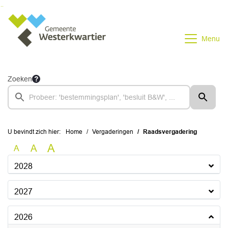
Ga naar de inhoud van deze pagina
Ga naar het zoeken
Ga naar het menu
Menu
Zoeken
U bevindt zich hier:
Home
Vergaderingen
Raadsvergadering
A
A
A
2028
2027
2026