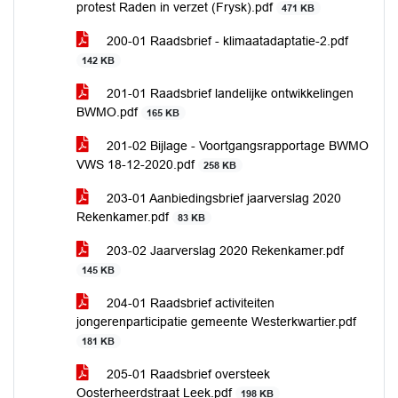
protest Raden in verzet (Frysk).pdf
471 KB
200-01 Raadsbrief - klimaatadaptatie-2.pdf
142 KB
201-01 Raadsbrief landelijke ontwikkelingen
BWMO.pdf
165 KB
201-02 Bijlage - Voortgangsrapportage BWMO
VWS 18-12-2020.pdf
258 KB
203-01 Aanbiedingsbrief jaarverslag 2020
Rekenkamer.pdf
83 KB
203-02 Jaarverslag 2020 Rekenkamer.pdf
145 KB
204-01 Raadsbrief activiteiten
jongerenparticipatie gemeente Westerkwartier.pdf
181 KB
205-01 Raadsbrief oversteek
Oosterheerdstraat Leek.pdf
198 KB