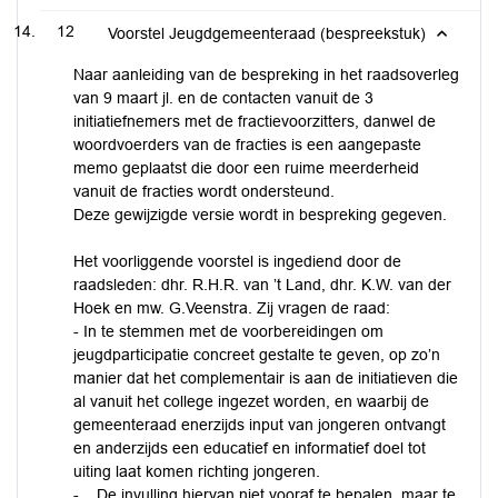
12
Voorstel Jeugdgemeenteraad (bespreekstuk)
Naar aanleiding van de bespreking in het raadsoverleg
van 9 maart jl. en de contacten vanuit de 3
initiatiefnemers met de fractievoorzitters, danwel de
woordvoerders van de fracties is een aangepaste
memo geplaatst die door een ruime meerderheid
vanuit de fracties wordt ondersteund.
Deze gewijzigde versie wordt in bespreking gegeven.
Het voorliggende voorstel is ingediend door de
raadsleden: dhr. R.H.R. van ’t Land, dhr. K.W. van der
Hoek en mw. G.Veenstra. Zij vragen de raad:
- In te stemmen met de voorbereidingen om
jeugdparticipatie concreet gestalte te geven, op zo’n
manier dat het complementair is aan de initiatieven die
al vanuit het college ingezet worden, en waarbij de
gemeenteraad enerzijds input van jongeren ontvangt
en anderzijds een educatief en informatief doel tot
uiting laat komen richting jongeren.
- De invulling hiervan niet vooraf te bepalen, maar te