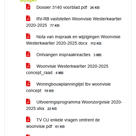
Bijlagen
Dossier 3140 voorblad.pdf
26 KB
RV-RB vaststellen Woonvisie Westerkwartier
2020-2025
77 KB
Nota van inspraak en wijzigingen Woonvisie
Westerkwartier 2020-2025.docx
112 KB
Ontvangen inspraakreacties
3 MB
Woonvisie Westerkwartier 2020-2025
concept_raad
4 MB
Woningbouwplanninglijst tbv woonvisie
concept
19 KB
Uitvoeringsprogramma Woonzorgvisie 2020-
2025.xlsx
22 KB
TV CU enkele vragen omtrent de
woonvisie.pdf
61 KB