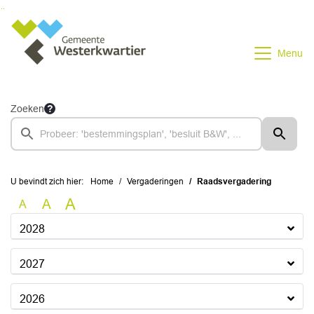
Ga naar de inhoud van deze pagina
Ga naar het zoeken
Ga naar het menu
Menu
Zoeken
U bevindt zich hier:
Home
Vergaderingen
Raadsvergadering
A
A
A
2028
2027
2026