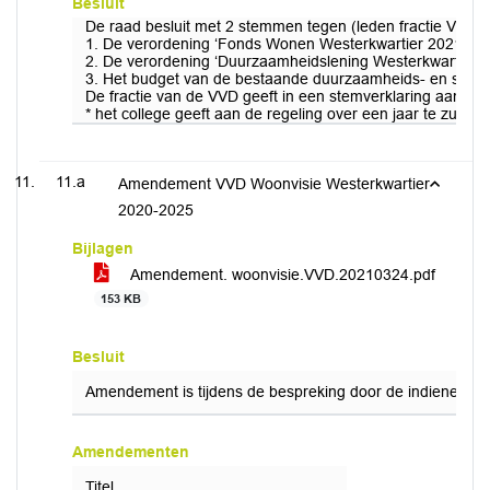
Besluit
De raad besluit met 2 stemmen tegen (leden fractie VVD) 
1. De verordening ‘Fonds Wonen Westerkwartier 2021’ vast
2. De verordening ‘Duurzaamheidslening Westerkwartier 20
3. Het budget van de bestaande duurzaamheids- en starter
De fractie van de VVD geeft in een stemverklaring aan teg
* het college geeft aan de regeling over een jaar te zullen
11.a
Amendement VVD Woonvisie Westerkwartier
2020-2025
Bijlagen
Amendement. woonvisie.VVD.20210324.pdf
153 KB
Besluit
Amendement is tijdens de bespreking door de indieners in
Amendementen
Titel