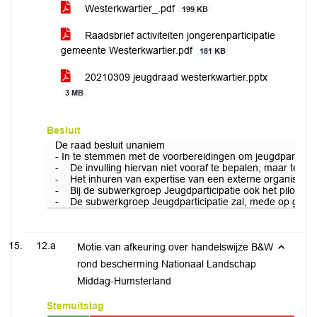
Westerkwartier_.pdf
199 KB
Raadsbrief activiteiten jongerenparticipatie
gemeente Westerkwartier.pdf
181 KB
20210309 jeugdraad westerkwartier.pptx
3 MB
Besluit
De raad besluit unaniem
- In te stemmen met de voorbereidingen om jeugdparticipati
- De invulling hiervan niet vooraf te bepalen, maar te bel
- Het inhuren van expertise van een externe organisatie.
- Bij de subwerkgroep Jeugdparticipatie ook het pilot-je
- De subwerkgroep Jeugdparticipatie zal, mede op grond v
12.a
Motie van afkeuring over handelswijze B&W
rond bescherming Nationaal Landschap
Middag-Humsterland
Stemuitslag