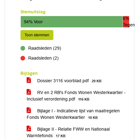
Stemuitslag
6%
94% Voor
Tegen
Toon stemmen
Raadsleden (29)
voor
Raadsleden (2)
tegen
Bijlagen
Dossier 3116 voorblad.pdf
29 KB
RV en 2 RB's Fonds Wonen Westerkwartier -
Inclusief verordening.pdf
116 KB
Bijlage I - Indicatieve lijst van maatregelen
Fonds Wonen Westerkwartier
18 KB
Bijlage II - Relatie FWW en Nationaal
Warmtefonds
17 KB