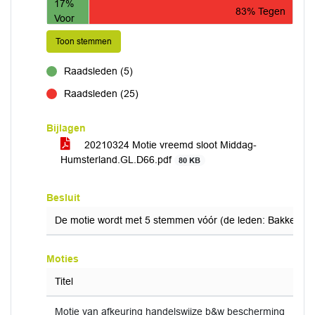
17%
83% Tegen
Voor
Toon stemmen
Raadsleden (5)
voor
Raadsleden (25)
tegen
Bijlagen
20210324 Motie vreemd sloot Middag-
Humsterland.GL.D66.pdf
80 KB
Besluit
De motie wordt met 5 stemmen vóór (de leden: Bakker, Va
Moties
Titel
Motie van afkeuring handelswijze b&w bescherming